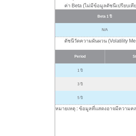
ค่า Beta
(ไม่มีข้อมูลดัชนีเปรียบเที
Beta 1 ปี
N/A
ดัชนีวัดความผันผวน (Volatility M
Period
S
1 ปี
3 ปี
5 ปี
หมายเหตุ : ข้อมูลที่แสดงอาจมีความคล